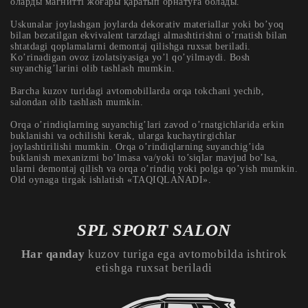
оларды магнитті жоғары қаратып орнатуға болады.
Uskunalar joylashgan joylarda dekorativ materiallar yoki bo’yoq
bilan bezatilgan ekvivalent tarzdagi almashtirishni o’rnatish bilan
shtatdagi qoplamalarni demontaj qilishga ruxsat beriladi.
Ko’rinadigan ovoz izolatsiyasiga yo’l qo’yilmaydi. Bosh
suyanchig’larini olib tashlash mumkin.
Barcha kuzov turidagi avtomobillarda orqa tokchani yechib,
salondan olib tashlash mumkin.
Orqa o’rindiqlarning suyanchig’lari zavod o’rnatgichlarida erkin
buklanishi va ochilishi kerak, ularga kuchaytirgichlar
joylashtirilishi mumkin. Orqa o’rindiqlarning suyanchig’ida
buklanish mexanizmi bo’lmasa va/yoki to’siqlar mavjud bo’lsa,
ularni demontaj qilish va orqa o’rindiq yoki polga qo’yish mumkin.
Old oynaga tirgak ishlatish «TAQIQLANADI».
SPL SPORT SALON
Har qanday
kuzov turiga ega avtomobilda ishtirok
etishga ruxsat beriladi