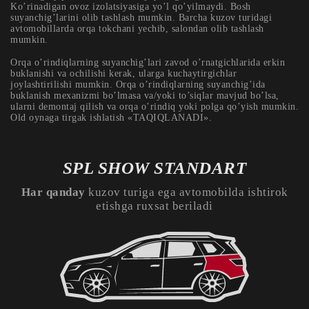
Ko’rinadigan ovoz izolatsiyasiga yo’l qo’yilmaydi. Bosh
suyanchig’larini olib tashlash mumkin. Barcha kuzov turidagi
avtomobillarda orqa tokchani yechib, salondan olib tashlash
mumkin.
Orqa o’rindiqlarning suyanchig’lari zavod o’rnatgichlarida erkin
buklanishi va ochilishi kerak, ularga kuchaytirgichlar
joylashtirilishi mumkin. Orqa o’rindiqlarning suyanchig’ida
buklanish mexanizmi bo’lmasa va/yoki to’siqlar mavjud bo’lsa,
ularni demontaj qilish va orqa o’rindiq yoki polga qo’yish mumkin.
Old oynaga tirgak ishlatish «TAQIQLANADI».
SPL SHOW STANDART
Har qanday
kuzov turiga ega avtomobilda ishtirok
etishga ruxsat beriladi