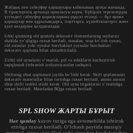
Жабдық пен сабвуфер қоршаулары кабинаның артқы жағында,
В тіректерінің артында орналасуы керек. Бүйірлік терезелердің
үстіндегі сабвуфер қоршауларына рұқсат етіледі — бұл ереже
қоршаулар мен құрылымдарға, порттарға, күшейткіштерге және
қуат көздеріне қолданылады.
Ichki qismning old qismida dekorativ elementlarning sezilarsiz
shaklda yo’qligiga ruxsat beriladi, masalan, orqa ko’rish oynasi,
old ustunlar yoki oynalar burchaklari (oynalar burchaklari
dekorativ qoplama bilan almashtiriladi).
Zirhli old oynalarni o’rnatish, pol va eshiklarni kuchaytirish
taqiqlanadi (tebranish izolyatsiyasidan tashqari).
Shiftning shtat qoplamasi joyida bo’lishi kerak. Shift qoplamasini
dekorativ materiallar bilan tortishga ruxsat beriladi, ammo asosini
shtat shifti tashkil etishi kerak. Old oyna tirgaklarini o’rnatishga
ruxsat beriladi. Masofadan BQga ruxsat beriladi.
SPL SHOW ЖАРТЫ БҰРЫТ
Har qanday
kuzov turiga ega avtomobilda ishtirok
etishga ruxsat beriladi. O’lchash paytida musiqiy
material, sinov signallari yoki sinusdan foydalanishga