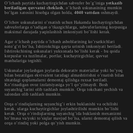
O’lchash paytida kuchaytirgichdan sabvufer bo’g’iniga
yetkazib
beriladigan quvvatni cheklash
, o’lchash uskunasining mumkin
bo’lgan xatosini hisobga olgan holda,
4040 vattdan
oshmaydi.
O’lchov uskunalarini o’rnatish uchun Hakamda kuchaytirgichdan
sabvuferlarga o’tadigan o’tkazgichlarga, sabvuferlarning korpusiga
maksimal darajada yaqinlashish imkoniyati bo’lishi kerak.
Agar o’lchash paytida o’lchash asboblarining ko’rsatkichlari
noto’g’ri bo’lsa, Ishtirokchiga qayta urinish imkoniyati beriladi.
Ishtirokchining uskunalari yukxonada bo’lishi kerak - bu qoida
korpuslar va tuzilmalar, portlar, kuchaytirgichlar, quvvat
manbalariga tegishli.
Uskunalar joylashgan joylarda dekorativ materiallar yoki bo’yoq
bilan bezatilgan ekvivalent tarzdagi almashtirishni o’rnatish bilan
shtatdagi qoplamalarni demontaj qilishga ruxsat beriladi.
Ko’rinadigan ovoz izolatsiyasiga yo’l qo’yilmaydi. Bosh
suyanchig’larini olib tashlash mumkin. Orqa tokchani yechish va
salondan olib tashlash mumkin.
Orqa o’rindiqlarning suyanchig’i erkin buklanishi va ochilishi
kerak, ularga kuchaytirgichlar joylashtirilishi mumkin bo’lishi
kerak. Orqa o’rindiqlarning suyanchig’ida buklanish mexanizmi
bo’lmasa va/yoki to’siqlar mavjud bo’lsa, ularni demontaj qilish va
orqa o’rindiq yoki polga qo’yish mumkin.