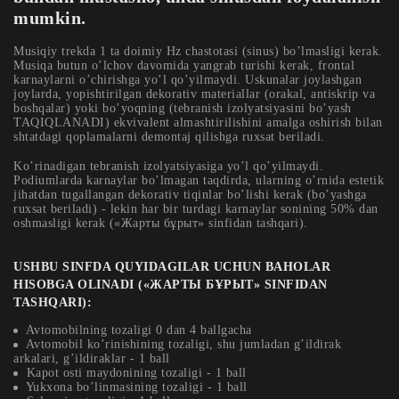
mumkin.
Musiqiy trekda 1 ta doimiy Hz chastotasi (sinus) bo’lmasligi kerak.
Musiqa butun o’lchov davomida yangrab turishi kerak, frontal
karnaylarni o’chirishga yo’l qo’yilmaydi. Uskunalar joylashgan
joylarda, yopishtirilgan dekorativ materiallar (orakal, antiskrip va
boshqalar) yoki bo’yoqning (tebranish izolyatsiyasini bo’yash
TAQIQLANADI) ekvivalent almashtirilishini amalga oshirish bilan
shtatdagi qoplamalarni demontaj qilishga ruxsat beriladi.
Ko’rinadigan tebranish izolyatsiyasiga yo’l qo’yilmaydi.
Podiumlarda karnaylar bo’lmagan taqdirda, ularning o’rnida estetik
jihatdan tugallangan dekorativ tiqinlar bo’lishi kerak (bo’yashga
ruxsat beriladi) - lekin har bir turdagi karnaylar sonining 50% dan
oshmasligi kerak («Жарты бұрыт» sinfidan tashqari).
USHBU SINFDA QUYIDAGILAR UCHUN BAHOLAR
HISOBGA OLINADI («ЖАРТЫ БҰРЫТ» SINFIDAN
TASHQARI):
Avtomobilning tozaligi 0 dan 4 ballgacha
Avtomobil ko’rinishining tozaligi, shu jumladan g’ildirak
arkalari, g’ildiraklar - 1 ball
Kapot osti maydonining tozaligi - 1 ball
Yukxona bo’linmasining tozaligi - 1 ball