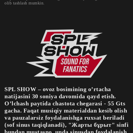
olib tashlash mumkin.
SPL SHOW – ovoz bosimining o’rtacha
natijasini 30 soniya davomida qayd etish.
O’lchash paytida chastota chegarasi - 55 Gts
gacha. Faqat musiqiy materialdan kesib olish
va pauzalarsiz foydalanishga ruxsat beriladi
(sof sinus taqiqlanadi), "Жарты бұрыт" sinfi
bundan mustasno, unda sinusdan foydalanish