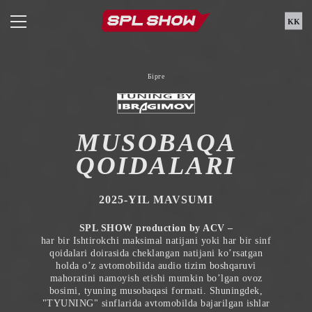
KK
Бірге
MUSOBAQA
QOIDALARI
2025-YIL MAVSUMI
SPL SHOW production by ACV –
har bir Ishtirokchi maksimal natijani yoki har bir sinf
qoidalari doirasida cheklangan natijani ko’rsatgan
holda o’z avtomobilida audio tizim boshqaruvi
mahoratini namoyish etishi mumkin bo’lgan ovoz
bosimi, tyuning musobaqasi formati. Shuningdek,
"TYUNING" sinflarida avtomobilda bajarilgan ishlar