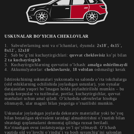
USKUNALAR BO’YICHA CHEKLOVLAR
Sabvuferlarning soni va o’lchamlari, dyumda:
2х18`, 4х15`,
8х12`, 12х10`
Sab bo’g’ini kuchaytirgichlari:
quvvat cheklovisiz
ko’pi bilan
2 ta kuchaytirgich
Kuchaytirgichlarning quvvatini o’lchash:
amalga oshirilmaydi
Akkumulyatorlar:
cheklovlarsiz
,
18 voltdan
oshmasligi kerak
Ishtirokchining uskunalari yukxonada va salonda o’rta tokchalarga
(old eshiklarning ochilishida joylashgan ustunlar), yon oynalar
darajasidan yuqori bo’lmagan holda joylashtirilishi mumkin – bu
qoida korpuslar va tuzilmalar, portlar, kuchaytirgichlar, quvvat
manbalari uchun amal qiladi. O’lchashda sabvuferlar hisobga
olinmaydi, ular magnit bilan yuqoriga o’rnatilishi mumkin.
Uskunalar joylashgan joylarda dekorativ materiallar yoki bo’yoq
bilan bezatilgan ekvivalent tarzdagi almashtirishni o’rnatish bilan
shtatdagi qoplamalarni demontaj qilishga ruxsat beriladi.
Ko’rinadigan ovoz izolatsiyasiga yo’l qo’yilmaydi. O’lchash
vaqtida old yo’lovchi o’rindig’i va bosh suyanchig’ini salondan