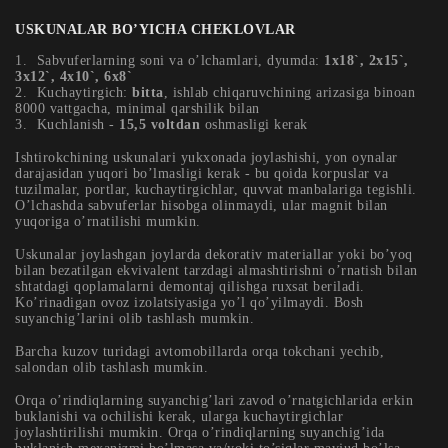
USKUNALAR BO’YICHA CHEKLOVLAR
Sabvuferlarning soni va o’lchamlari, dyumda:
1х18`, 2х15`,
3х12`, 4х10`, 6х8`
Kuchaytirgich:
bitta
, ishlab chiqaruvchining arizasiga binoan
8000 vattgacha, minimal qarshilik bilan
Kuchlanish -
15,5 voltdan
oshmasligi kerak
Ishtirokchining uskunalari yukxonada joylashishi, yon oynalar
darajasidan yuqori bo’lmasligi kerak - bu qoida korpuslar va
tuzilmalar, portlar, kuchaytirgichlar, quvvat manbalariga tegishli.
O’lchashda sabvuferlar hisobga olinmaydi, ular magnit bilan
yuqoriga o’rnatilishi mumkin.
Uskunalar joylashgan joylarda dekorativ materiallar yoki bo’yoq
bilan bezatilgan ekvivalent tarzdagi almashtirishni o’rnatish bilan
shtatdagi qoplamalarni demontaj qilishga ruxsat beriladi.
Ko’rinadigan ovoz izolatsiyasiga yo’l qo’yilmaydi. Bosh
suyanchig’larini olib tashlash mumkin.
Barcha kuzov turidagi avtomobillarda orqa tokchani yechib,
salondan olib tashlash mumkin.
Orqa o’rindiqlarning suyanchig’lari zavod o’rnatgichlarida erkin
buklanishi va ochilishi kerak, ularga kuchaytirgichlar
joylashtirilishi mumkin. Orqa o’rindiqlarning suyanchig’ida