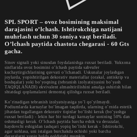
SPL SPORT – ovoz bosimining maksimal
darajasini o’lchash. Ishtirokchiga natijani
muhrlash uchun 30 soniya vaqt beriladi.
O’lchash paytida chastota chegarasi - 60 Gts
gacha.
Sinov signali yoki sinusdan foydalanishga ruxsat beriladi. Yukxona
sinflarida ovoz bosimini o’lchash paytida sabvufer
kuchaytirgichlarining quvvati o’lchanadi. Uskunalar joylashgan
joylarda, yopishtirilgan dekorativ materiallar (orakal, antiskrip va
boshqalar) yoki bo’yoqning (tebranish izolyatsiyasini bo’yash
TAQIQLANADI) ekvivalent almashtirilishini amalga oshirish bilan
shtatdagi qoplamalarni demontaj qilishga ruxsat beriladi.
Ko’rinadigan tebranish izolyatsiyasiga yo’l qo’yilmaydi.
Podiumlarda karnaylar bo’lmagan taqdirda, ularning o’rnida estetik
jihatdan tugallangan dekorativ tiqinlar bo’lishi kerak (bo’yashga
ruxsat beriladi) - lekin har bir turdagi karnaylar sonining 50% dan
oshmasligi kerak. O’lchash paytida barcha eshik va derazalar,
haydovchi eshigidan tashqari yopiq bo’lishi kerak - Ishtirokchi,
agar xohlasa, uni istalgan burchakda ochishi yoki barcha
derazalarni yopiq holda qoldirishi mumkin.