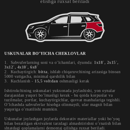
etishga ruxsat beriladi
USKUNALAR BO’YICHA CHEKLOVLAR
Sabvuferlarning soni va o’lchamlari, dyumda:
1х18`, 2х15`,
3х12`, 4х10`, 6х8`
Kuchaytirgich:
bitta
, ishlab chiqaruvchining arizasiga binoan
5000 vattgacha, minimal qarshilik bilan
Kuchlanish -
15,5 voltdan
oshmasligi kerak
Ishtirokchining uskunalari yukxonada joylashishi, yon oynalar
darajasidan yuqori bo’lmasligi kerak - bu qoida korpuslar va
tuzilmalar, portlar, kuchaytirgichlar, quvvat manbalariga tegishli.
O’lchashda sabvuferlar hisobga olinmaydi, ular magnit bilan
yuqoriga o’rnatilishi mumkin.
Uskunalar joylashgan joylarda dekorativ materiallar yoki bo’yoq
bilan bezatilgan ekvivalent tarzdagi almashtirishni o’rnatish bilan
shtatdagi qoplamalarni demontaj qilishga ruxsat beriladi.