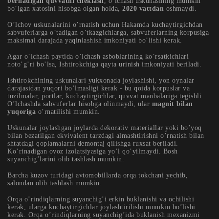
beriladigan quvvatni cheklash
, o’lchash uskunasining mumkin
bo’lgan xatosini hisobga olgan holda,
2020 vattdan
oshmaydi.
O’lchov uskunalarini o’rnatish uchun Hakamda kuchaytirgichdan
sabvuferlarga o’tadigan o’tkazgichlarga, sabvuferlarning korpusiga
maksimal darajada yaqinlashish imkoniyati bo’lishi kerak.
Agar o’lchash paytida o’lchash asboblarining ko’rsatkichlari
noto’g’ri bo’lsa, Ishtirokchiga qayta urinish imkoniyati beriladi.
Ishtirokchining uskunalari yukxonada joylashishi, yon oynalar
darajasidan yuqori bo’lmasligi kerak - bu qoida korpuslar va
tuzilmalar, portlar, kuchaytirgichlar, quvvat manbalariga tegishli.
O’lchashda sabvuferlar hisobga olinmaydi, ular
magnit bilan
yuqoriga
o’rnatilishi mumkin.
Uskunalar joylashgan joylarda dekorativ materiallar yoki bo’yoq
bilan bezatilgan ekvivalent tarzdagi almashtirishni o’rnatish bilan
shtatdagi qoplamalarni demontaj qilishga ruxsat beriladi.
Ko’rinadigan ovoz izolatsiyasiga yo’l qo’yilmaydi. Bosh
suyanchig’larini olib tashlash mumkin.
Barcha kuzov turidagi avtomobillarda orqa tokchani yechib,
salondan olib tashlash mumkin.
Orqa o’rindiqlarning suyanchig’i erkin buklanishi va ochilishi
kerak, ularga kuchaytirgichlar joylashtirilishi mumkin bo’lishi
kerak. Orqa o’rindiqlarning suyanchig’ida buklanish mexanizmi