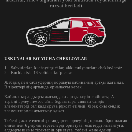
ruxsat beriladi
USKUNALAR BO’YICHA CHEKLOVLAR
Sabvuferlar, kuchaytirgichlar, akkumulyatorlar: cheklovlarsiz
Kuchlanish: 18 voltdan ko’p emas
Жабдық пен сабвуфердің қоршауы кабинаның артқы жағында,
B тіректерінің артында орналасуы керек.
Кабинаның алдыңғы жағындағы артқы көрініс айнасы, A-
тәрізді әрлеу немесе айна бұрыштары сияқты сәндік
элементтерді сәл қалдыруға рұқсат етіледі, бірақ оны сәндік
элементтермен ауыстыру қажет.
Төбенің және еденнің стандартты әрлеуінің орнына брондалған
әйнек пен бүйірлік терезелерді орнатуға, есіктерді нығайтуға,
алдыңғы шыны тіректерін орнатуға, төбені және еденді