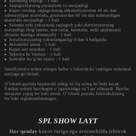
Salonning tozaligi - 1 ball
Saqlagichlarning joylashishi va mavjudligi
Kapot ostidagi saqlagichning akkumulyatordan 40 sm dan
oshmaydigan masofada, generatordan 60 sm dan oshmaydigan
masofada mavjudligi – 1 ball
Salonda yoki yukxonada saqlagich yoki distribyutorning
mavjudligi (bog’lamlar, murvatlar, burmalar, ustki qoplamasiz
shinalar hisobga olinmaydi) - 1 ball
Installyatsiyaning yakunlanganligi 0 dan 4 ballgacha
Avtomobil saloni - 1 ball
Kapot osti maydoni - 1 ball
Yukxona bo’linmasi - 1 ball
Sabvufer bo’g’ini (quti) - 1 ball
Installyatsiya uchun olingan ballar o’lchovda ko’rsatilgan maksimal
natijaga qo’shiladi.
O’lchash paytida haydovchi eshigi to’liq ochiq bo’lishi kerak.
Eshikni ochish burchagini o’zgartirishga yo’l qo’yilmaydi. Barcha
derazalar yopiq bo’lishi kerak. O’lchash paytida Ishtirokchining
bo’lishi reglamentlanmagan.
SPL SHOW LAYT
Har qanday
kuzov turiga ega avtomobilda ishtirok