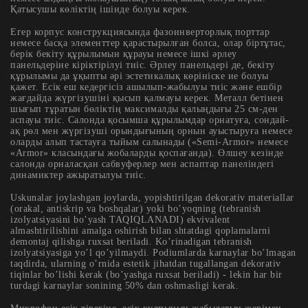
Қатысушы көліктің ішінде болуы керек.
Егер корпус конструкциясында фазоинверторлық порттар
немесе басқа элементтер қарастырылған болса, олар біртұтас,
берік бекіту құрылымын құрауы немесе ішкі әрлеу
панельдеріне кіріктірілуі тиіс. Әрлеу панельдері де, бекіту
құрылымы да ұқыпты әрі эстетикалық көрініске ие болуы
қажет. Есік еш кедергісіз ашылып-жабылуы тиіс және ешбір
жағдайда жүргізушіні қысып қалмауы керек. Металл бетінен
шығып тұратын бөліктің максималды қалыңдығы 25 см-ден
аспауы тиіс. Салонда қосымша құрылымдар орнатуға, сондай-
ақ рөл мен жүргізуші орындығының орнын ауыстыруға немесе
оларды алып тастауға тыйым салынады («Semi-Armor» немесе
«Armor» класындағы жобаларды қоспағанда). Өлшеу кезінде
салонда орналасқан сабвуферлер мен аспаптар панеліндегі
динамиктер ажыратылуы тиіс.
Uskunalar joylashgan joylarda, yopishtirilgan dekorativ materiallar
(orakal, antiskrip va boshqalar) yoki bo’yoqning (tebranish
izolyatsiyasini bo’yash TAQIQLANADI) ekvivalent
almashtirilishini amalga oshirish bilan shtatdagi qoplamalarni
demontaj qilishga ruxsat beriladi. Ko’rinadigan tebranish
izolyatsiyasiga yo’l qo’yilmaydi. Podiumlarda karnaylar bo’lmagan
taqdirda, ularning o’rnida estetik jihatdan tugallangan dekorativ
tiqinlar bo’lishi kerak (bo’yashga ruxsat beriladi) - lekin har bir
turdagi karnaylar sonining 50% dan oshmasligi kerak.