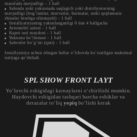
masofada mavjudligi – 1 ball
Salonda yoki yukxonada saqlagich yoki distribyutorning
mavjudligi (bog’lamlar, murvatlar, burmalar, ustki qoplamasiz
shinalar hisobga olinmaydi) - 1 ball
Installyatsiyaning yakunlanganligi 0 dan 4 ballgacha
Avtomobil saloni - 1 ball
Kapot osti maydoni - 1 ball
Yukxona bo’linmasi - 1 ball
Sabvufer bo’g’ini (quti) - 1 ball
Installyatsiya uchun olingan ballar o’lchovda ko’rsatilgan maksimal
natijaga qo’shiladi.
SPL SHOW FRONT LAYT
Yo’lovchi eshigidagi karnaylarni o’chirilishi mumkin.
Haydovchi eshigidan tashqari barcha eshiklar va
derazalar to’liq
yopiq
bo’lishi kerak