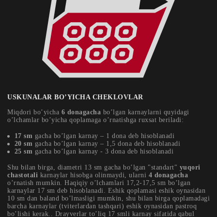
USKUNALAR BO’YICHA CHEKLOVLAR
Miqdori bo’yicha
6 donagacha
bo’lgan karnaylarni quyidagi
o’lchamlar bo’yicha qoplamaga o’rnatishga ruxsat beriladi:
17 sm
gacha bo’lgan karnay – 1 dona deb hisoblanadi
20 sm
gacha bo’lgan karnay – 1,5 dona deb hisoblanadi
25 sm
gacha bo’lgan karnay - 3 dona deb hisoblanadi
Shu bilan birga, diametri 13 sm gacha bo’lgan "standart"
yuqori
chastotali
karnaylar hisobga olinmaydi, ularni
4 donagacha
o’rnatish mumkin. Haqiqiy o’lchamlari 17,2-17,5 sm bo’lgan
karnaylar 17 sm deb hisoblanadi. Eshik qoplamasi eshik oynasidan
10 sm dan baland bo’lmasligi mumkin, shu bilan birga qoplamadagi
barcha karnaylar (tviterlardan tashqari) eshik oynasidan pastroq
bo’lishi kerak.. Drayverlar to’liq 17 smli karnay sifatida qabul