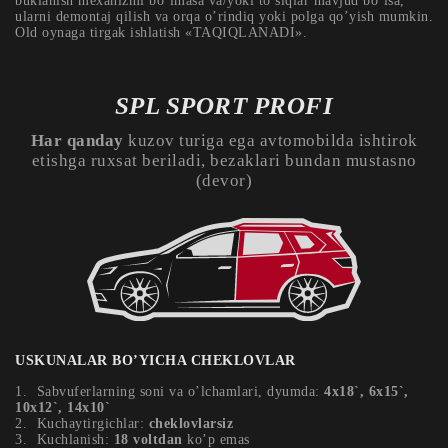
buklanish mexanizmi bo’lmasa va/yoki to’siqlar mavjud bo’lsa,
ularni demontaj qilish va orqa o’rindiq yoki polga qo’yish mumkin.
Old oynaga tirgak ishlatish «TAQIQLANADI».
SPL SPORT PROFI
Har qanday
kuzov turiga ega avtomobilda ishtirok
etishga ruxsat beriladi, bezaklari bundan mustasno
(devor)
USKUNALAR BO’YICHA CHEKLOVLAR
Sabvuferlarning soni va o’lchamlari, dyumda:
4х18`, 6х15`,
10х12`, 14х10`
Kuchaytirgichlar:
cheklovlarsiz
Kuchlanish:
18 voltdan
ko’p emas