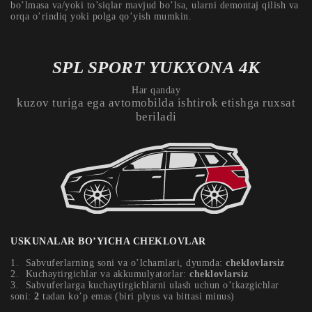
bo’lmasa va/yoki to’siqlar mavjud bo’lsa, ularni demontaj qilish va
orqa o’rindiq yoki polga qo’yish mumkin.
SPL SPORT YUKXONA 4К
Har qanday
kuzov turiga ega avtomobilda ishtirok etishga ruxsat
beriladi
USKUNALAR BO’YICHA CHEKLOVLAR
Sabvuferlarning soni va o’lchamlari, dyumda:
cheklovlarsiz
Kuchaytirgichlar va akkumulyatorlar:
cheklovlarsiz
Sabvuferlarga kuchaytirgichlarni ulash uchun o’tkazgichlar
soni:
2
tadan ko’p emas (biri plyus va bittasi minus)