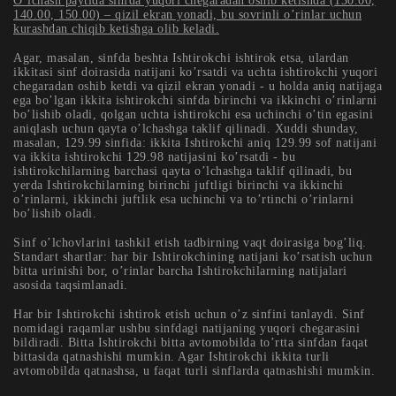
O’lchash paytida sinfda yuqori chegaradan oshib ketishda (130.00,
140.00, 150.00) – qizil ekran yonadi, bu sovrinli o’rinlar uchun
kurashdan chiqib ketishga olib keladi.
Agar, masalan, sinfda beshta Ishtirokchi ishtirok etsa, ulardan
ikkitasi sinf doirasida natijani ko’rsatdi va uchta ishtirokchi yuqori
chegaradan oshib ketdi va qizil ekran yonadi - u holda aniq natijaga
ega bo’lgan ikkita ishtirokchi sinfda birinchi va ikkinchi o’rinlarni
bo’lishib oladi, qolgan uchta ishtirokchi esa uchinchi o’tin egasini
aniqlash uchun qayta o’lchashga taklif qilinadi. Xuddi shunday,
masalan, 129.99 sinfida: ikkita Ishtirokchi aniq 129.99 sof natijani
va ikkita ishtirokchi 129.98 natijasini ko’rsatdi - bu
ishtirokchilarning barchasi qayta o’lchashga taklif qilinadi, bu
yerda Ishtirokchilarning birinchi juftligi birinchi va ikkinchi
o’rinlarni, ikkinchi juftlik esa uchinchi va to’rtinchi o’rinlarni
bo’lishib oladi.
Sinf o’lchovlarini tashkil etish tadbirning vaqt doirasiga bog’liq.
Standart shartlar: har bir Ishtirokchining natijani ko’rsatish uchun
bitta urinishi bor, o’rinlar barcha Ishtirokchilarning natijalari
asosida taqsimlanadi.
Har bir Ishtirokchi ishtirok etish uchun o’z sinfini tanlaydi. Sinf
nomidagi raqamlar ushbu sinfdagi natijaning yuqori chegarasini
bildiradi. Bitta Ishtirokchi bitta avtomobilda to’rtta sinfdan faqat
bittasida qatnashishi mumkin. Agar Ishtirokchi ikkita turli
avtomobilda qatnashsa, u faqat turli sinflarda qatnashishi mumkin.