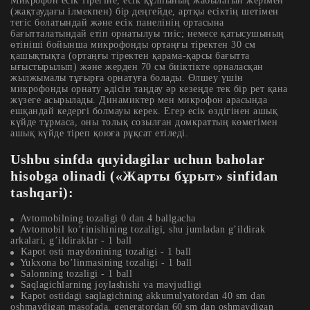
Микрофон есік тірегіне, есік құлпының жабылатын жерімен
(жақтаудағы ілмекпен) бір деңгейде, артқы есіктің шетімен
тегіс болатындай және есік панелінің ортасына
бағытталатындай етіп орнатылуы тиіс; немесе қатысушының
өтініші бойынша микрофонды ортаңғы тіректен 30 см
қашықтықта (ортаңғы тіректен қарама-қарсы бағытта
ығыстырылып) және жерден 70 см биіктікте орналасқан
жылжымалы тұғырға орнатуға болады. Өлшеу үшін
микрофонды орнату әдісін таңдау әр кезеңде тек бір рет қана
жүзеге асырылады. Динамиктер мен микрофон арасында
ешқандай кедергі болмауы керек. Егер есік өздігінен ашық
күйде тұрмаса, оны толық созылған домкраттың көмегімен
ашық күйде тіреп қоюға рұқсат етіледі.
Ushbu sinfda quyidagilar uchun baholar
hisobga olinadi («Жарты бұрыт» sinfidan
tashqari):
Avtomobilning tozaligi 0 dan 4 ballgacha
Avtomobil ko’rinishining tozaligi, shu jumladan g’ildirak
arkalari, g’ildiraklar - 1 ball
Kapot osti maydonining tozaligi - 1 ball
Yukxona bo’linmasining tozaligi - 1 ball
Salonning tozaligi - 1 ball
Saqlagichlarning joylashishi va mavjudligi
Kapot ostidagi saqlagichning akkumulyatordan 40 sm dan
oshmaydigan masofada, generatordan 60 sm dan oshmaydigan