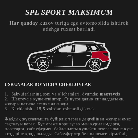
SPL SPORT MAKSIMUM
Har qanday
kuzov turiga ega avtomobilda ishtirok
etishga ruxsat beriladi
USKUNALAR BO’YICHA CHEKLOVLAR
Sabvuferlarning soni va o’lchamlari, dyumda:
шектеусіз
Шектеусіз күшейткіштер. Синусоидалық сигналдағы ең
жоғары нәтиже есепке алынады.
Kuchlanish -
15,5 voltdan
oshmasligi kerak
Жабдық жүксалғышта бүйірлік терезе деңгейінен жоғары емес
сақталуы керек. Бұл ереже қоршаулар мен құрылымдарға,
порттарға, сабвуфермен байланысты күшейткіштерге және қуат
көздеріне қолданылады. Сабвуферлер бұл өлшемге кірмейді;