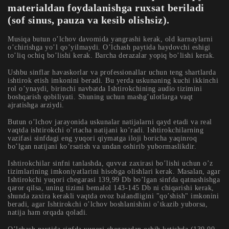
materialdan foydalanishga ruxsat beriladi
(sof sinus, pauza va kesib olishsiz).
Musiqa butun o’lchov davomida yangrashi kerak, old karnaylarni
o’chirishga yo’l qo’yilmaydi. O’lchash paytida haydovchi eshigi
to’liq ochiq bo’lishi kerak. Barcha derazalar yopiq bo’lishi kerak.
Ushbu sinflar havaskorlar va professionallar uchun teng shartlarda
ishtirok etish imkonini beradi. Bu yerda uskunaning kuchi ikkinchi
rol o’ynaydi, birinchi navbatda Ishtirokchining audio tizimini
boshqarish qobiliyati. Shuning uchun mashg’ulotlarga vaqt
ajratishga arziydi.
Butun o’lchov jarayonida uskunalar natijalarni qayd etadi va real
vaqtda ishtirokchi o’rtacha natijani ko’radi. Ishtirokchilarning
vazifasi sinfdagi eng yuqori qiymatga iloji boricha yaqinroq
bo’lgan natijani ko’rsatish va undan oshirib yubormaslikdir.
Ishtirokchilar sinfni tanlashda, quvvat zaxirasi bo’lishi uchun o’z
tizimlarining imkoniyatlarini hisobga olishlari kerak. Masalan, agar
Ishtirokchi yuqori chegarasi 139,99 Db bo’lgan sinfda qatnashishga
qaror qilsa, uning tizimi bemalol 143-145 Db ni chiqarishi kerak,
shunda zaxira kerakli vaqtda ovoz balandligini "qo’shish" imkonini
beradi, agar Ishtirokchi o’lchov boshlanishini o’tkazib yuborsa,
natija ham orqada qoladi.