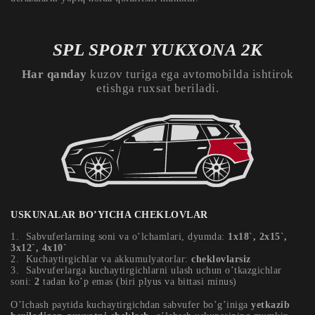
SPL SPORT YUKXONA 2К
Har qanday
kuzov turiga ega avtomobilda ishtirok
etishga ruxsat beriladi.
USKUNALAR BO’YICHA CHEKLOVLAR
Sabvuferlarning soni va o’lchamlari, dyumda:
1х18`, 2х15`,
3х12`, 4х10`
Kuchaytirgichlar va akkumulyatorlar:
cheklovlarsiz
Sabvuferlarga kuchaytirgichlarni ulash uchun o’tkazgichlar
soni:
2
tadan ko’p emas (biri plyus va bittasi minus)
O’lchash paytida kuchaytirgichdan sabvufer bo’g’iniga
yetkazib