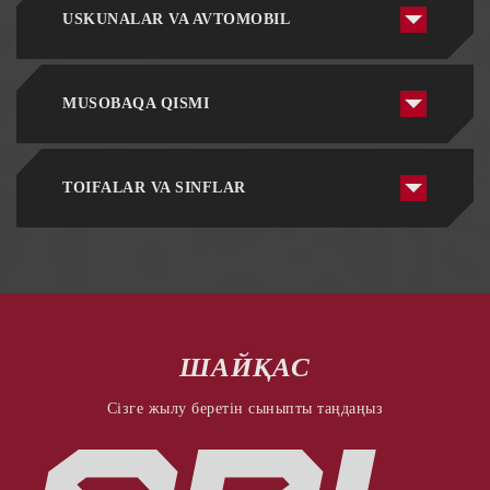
USKUNALAR VA AVTOMOBIL
MUSOBAQA QISMI
TOIFALAR VA SINFLAR
ШАЙҚАС
Сізге жылу беретін сыныпты таңдаңыз