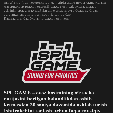
нығайтуға (тек герметиктер мен діріл және шуды оқшаулағыш
материалдар рұқсат етіледі) рұқсат етіледі. Жолаушылар
есігінің әрлеуін күшейтілгенге ауыстыруға болады, бірақ
эстетикалық аяқталған көрініс әлі де бар.
Қашықтағы бас блогына рұқсат етілген.
SPL GAME – ovoz bosimining o’rtacha
natijasini berilgan balandlikdan oshib
ketmasdan 30 soniya davomida ushlab turish.
Ishtirokchini tanlash uchun faqat musiqiy