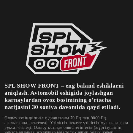
SPL SHOW FRONT – eng baland eshiklarni
aniqlash. Avtomobil eshigida joylashgan
karnaylardan ovoz bosimining o’rtacha
natijasini 30 soniya davomida qayd etiladi.
Өлшеу кезінде жиілік диапазоны 70 Гц пен 9000 Гц
аралығында шектеледі. Үзіліссіз немесе үзіліссіз музыкаға ғана
рұқсат етіледі. Өлшеу кезінде өлшенетін есік (жүргізушінің
немесе алдыңғы жолаушының) толық ашық болуы керек.